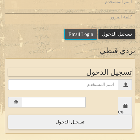
اسم
المستخدم:
كلمة
المرور:
تسجيل الدخول
Email Login
بردي قبطي
تسجيل الدخول
0%
0%
Complete
تسجيل الدخول
(danger)